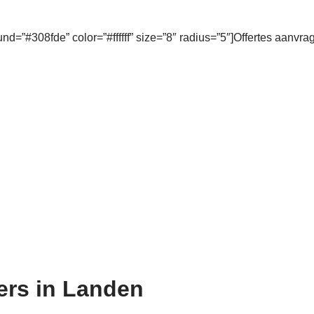
und=”#308fde” color=”#ffffff” size=”8″ radius=”5″]Offertes aanvra
ders in Landen