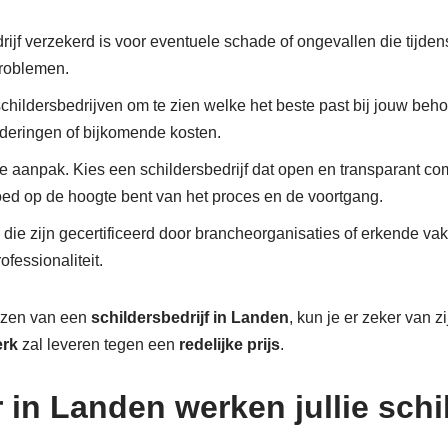
drijf verzekerd is voor eventuele schade of ongevallen die tijden
problemen.
 schildersbedrijven om te zien welke het beste past bij jouw behoe
nderingen of bijkomende kosten.
re aanpak. Kies een schildersbedrijf dat open en transparant c
 goed op de hoogte bent van het proces en de voortgang.
 die zijn gecertificeerd door brancheorganisaties of erkende va
fessionaliteit.
iezen van een
schildersbedrijf in Landen
, kun je er zeker van z
erk
zal leveren tegen een
redelijke prijs
.
in Landen werken jullie schi