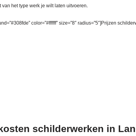
t van het type werk je wilt laten uitvoeren.
und=”#308fde” color=”#ffffff” size=”8″ radius=”5″]Prijzen schilde
kosten schilderwerken in La