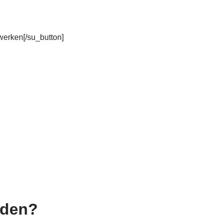
rwerken[/su_button]
nden?