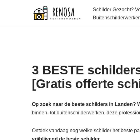
Schilder Gezocht? Ver
Spring
Buitenschilderwerke
naar
de
inhoud
3 BESTE schilders
[Gratis offerte sc
Op zoek naar de beste schilders in Landen? W
binnen- tot buitenschilderwerken, deze profess
Ontdek vandaag nog welke schilder het beste pas
vrijblijvend de beste schilder.