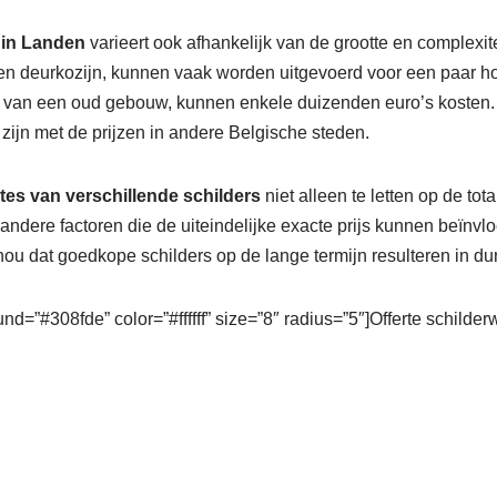
 in Landen
varieert ook afhankelijk van de grootte en complexite
en deurkozijn, kunnen vaak worden uitgevoerd voor een paar hon
n van een oud gebouw, kunnen enkele duizenden euro’s kosten.
 zijn met de prijzen in andere Belgische steden.
rtes van verschillende schilders
niet alleen te letten op de tot
andere factoren die de uiteindelijke exacte prijs kunnen beïn
ou dat goedkope schilders op de lange termijn resulteren in dur
nd=”#308fde” color=”#ffffff” size=”8″ radius=”5″]Offerte schilde