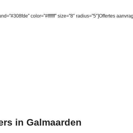
und=”#308fde” color=”#ffffff” size=”8″ radius=”5″]Offertes aanvra
ders in Galmaarden