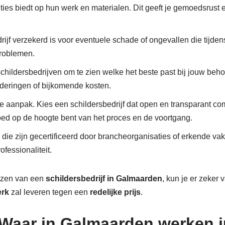
nties biedt op hun werk en materialen. Dit geeft je gemoedsrust 
drijf verzekerd is voor eventuele schade of ongevallen die tijden
problemen.
 schildersbedrijven om te zien welke het beste past bij jouw behoe
nderingen of bijkomende kosten.
re aanpak. Kies een schildersbedrijf dat open en transparant c
 goed op de hoogte bent van het proces en de voortgang.
 die zijn gecertificeerd door brancheorganisaties of erkende va
fessionaliteit.
iezen van een
schildersbedrijf in Galmaarden
, kun je er zeker 
erk
zal leveren tegen een
redelijke prijs
.
Waar in Galmaarden werken ju