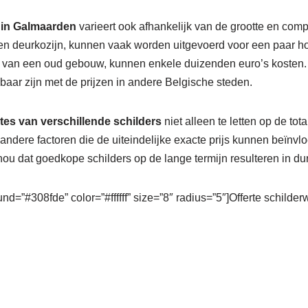
 in Galmaarden
varieert ook afhankelijk van de grootte en compl
en deurkozijn, kunnen vaak worden uitgevoerd voor een paar hon
n van een oud gebouw, kunnen enkele duizenden euro’s kosten.
baar zijn met de prijzen in andere Belgische steden.
rtes van verschillende schilders
niet alleen te letten op de tot
andere factoren die de uiteindelijke exacte prijs kunnen beïn
ou dat goedkope schilders op de lange termijn resulteren in dur
nd=”#308fde” color=”#ffffff” size=”8″ radius=”5″]Offerte schilde