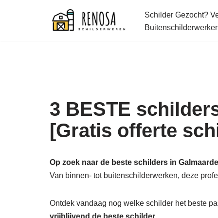
Schilder Gezocht? Ver
Spring
Buitenschilderwerke
naar
de
inhoud
3 BESTE schilders
[Gratis offerte sc
Op zoek naar de beste schilders in Galmaarde
Van binnen- tot buitenschilderwerken, deze pro
Ontdek vandaag nog welke schilder het beste pas
vrijblijvend de beste schilder.