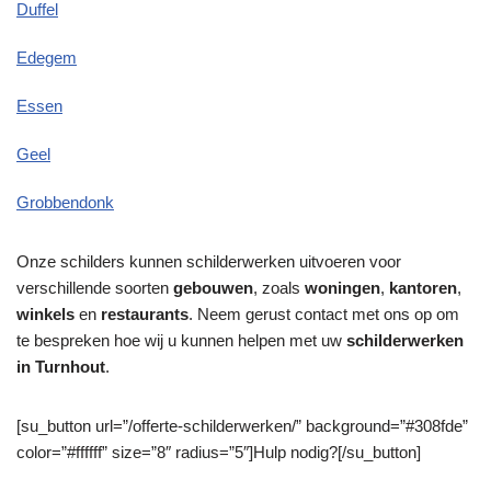
Duffel
Edegem
Essen
Geel
Grobbendonk
Onze schilders kunnen schilderwerken uitvoeren voor
verschillende soorten
gebouwen
, zoals
woningen
,
kantoren
,
winkels
en
restaurants
. Neem gerust contact met ons op om
te bespreken hoe wij u kunnen helpen met uw
schilderwerken
in Turnhout
.
[su_button url=”/offerte-schilderwerken/” background=”#308fde”
color=”#ffffff” size=”8″ radius=”5″]Hulp nodig?[/su_button]