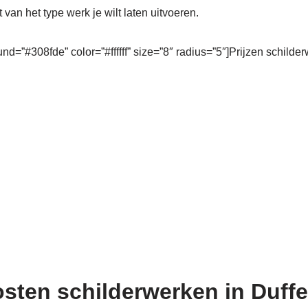
t van het type werk je wilt laten uitvoeren.
und=”#308fde” color=”#ffffff” size=”8″ radius=”5″]Prijzen schilde
osten schilderwerken in Duffe