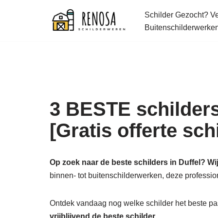
Schilder Gezocht? Ver
Spring
Buitenschilderwerke
naar
de
inhoud
3 BESTE schilders 
[Gratis offerte sc
Op zoek naar de beste schilders in Duffel? Wi
binnen- tot buitenschilderwerken, deze profess
Ontdek vandaag nog welke schilder het beste pas
vrijblijvend de beste schilder.