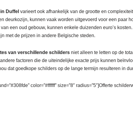
in Duffel
varieert ook afhankelijk van de grootte en complexiteit
en deurkozijn, kunnen vaak worden uitgevoerd voor een paar hon
n van een oud gebouw, kunnen enkele duizenden euro’s kosten.
zijn met de prijzen in andere Belgische steden.
rtes van verschillende schilders
niet alleen te letten op de tot
andere factoren die de uiteindelijke exacte prijs kunnen beïn
ou dat goedkope schilders op de lange termijn resulteren in dur
nd=”#308fde” color=”#ffffff” size=”8″ radius=”5″]Offerte schilde