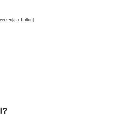
rwerken[/su_button]
l?