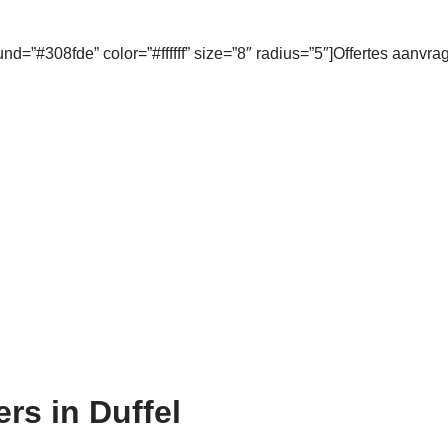
und=”#308fde” color=”#ffffff” size=”8″ radius=”5″]Offertes aanvra
ers in Duffel