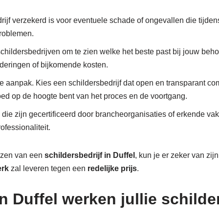
drijf verzekerd is voor eventuele schade of ongevallen die tijden
problemen.
 schildersbedrijven om te zien welke het beste past bij jouw behoe
nderingen of bijkomende kosten.
re aanpak. Kies een schildersbedrijf dat open en transparant c
 goed op de hoogte bent van het proces en de voortgang.
 die zijn gecertificeerd door brancheorganisaties of erkende va
fessionaliteit.
iezen van een
schildersbedrijf in Duffel
, kun je er zeker van zij
erk
zal leveren tegen een
redelijke prijs
.
n Duffel werken jullie schild