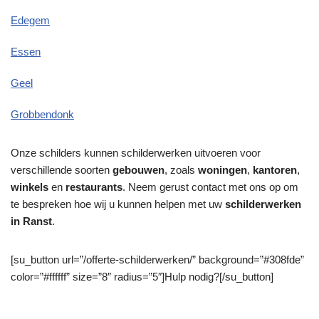
Edegem
Essen
Geel
Grobbendonk
Onze schilders kunnen schilderwerken uitvoeren voor
verschillende soorten
gebouwen
, zoals
woningen
,
kantoren
,
winkels
en
restaurants
. Neem gerust contact met ons op om
te bespreken hoe wij u kunnen helpen met uw
schilderwerken
in Ranst
.
[su_button url=”/offerte-schilderwerken/” background=”#308fde”
color=”#ffffff” size=”8″ radius=”5″]Hulp nodig?[/su_button]