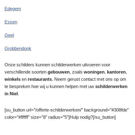
Edegem
Essen
Geel
Grobbendonk
Onze schilders kunnen schilderwerken uitvoeren voor
verschillende soorten
gebouwen
, zoals
woningen
,
kantoren
,
winkels
en
restaurants
. Neem gerust contact met ons op om
te bespreken hoe wij u kunnen helpen met uw
schilderwerken
in Niel
.
[su_button url=”/offerte-schilderwerken/” background=”#308fde”
color=”#ffffff” size=”8″ radius=”5″]Hulp nodig?[/su_button]