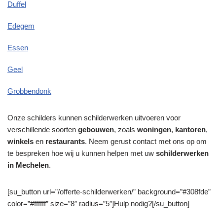
Duffel
Edegem
Essen
Geel
Grobbendonk
Onze schilders kunnen schilderwerken uitvoeren voor
verschillende soorten
gebouwen
, zoals
woningen
,
kantoren
,
winkels
en
restaurants
. Neem gerust contact met ons op om
te bespreken hoe wij u kunnen helpen met uw
schilderwerken
in Mechelen
.
[su_button url=”/offerte-schilderwerken/” background=”#308fde”
color=”#ffffff” size=”8″ radius=”5″]Hulp nodig?[/su_button]