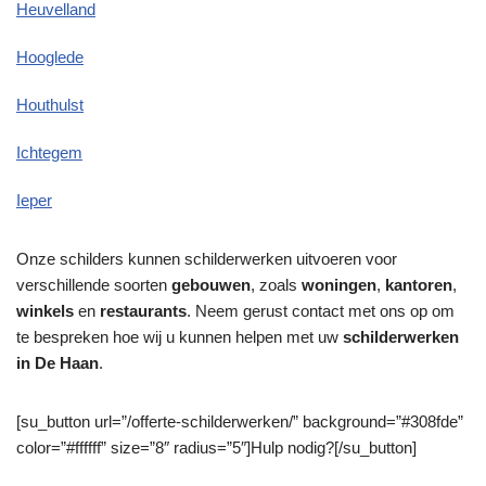
Heuvelland
Hooglede
Houthulst
Ichtegem
Ieper
Onze schilders kunnen schilderwerken uitvoeren voor
verschillende soorten
gebouwen
, zoals
woningen
,
kantoren
,
winkels
en
restaurants
. Neem gerust contact met ons op om
te bespreken hoe wij u kunnen helpen met uw
schilderwerken
in De Haan
.
[su_button url=”/offerte-schilderwerken/” background=”#308fde”
color=”#ffffff” size=”8″ radius=”5″]Hulp nodig?[/su_button]