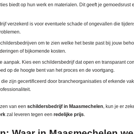
nties biedt op hun werk en materialen. Dit geeft je gemoedsrust 
drijf verzekerd is voor eventuele schade of ongevallen die tijden
problemen.
 schildersbedrijven om te zien welke het beste past bij jouw behoe
nderingen of bijkomende kosten.
re aanpak. Kies een schildersbedrijf dat open en transparant c
 goed op de hoogte bent van het proces en de voortgang.
 die zijn gecertificeerd door brancheorganisaties of erkende va
fessionaliteit.
iezen van een
schildersbedrijf in Maasmechelen
, kun je er zek
erk
zal leveren tegen een
redelijke prijs
.
: Waar in Maasmechelen werk