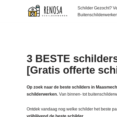
Schilder Gezocht? Ver
Spring
Buitenschilderwerke
naar
de
inhoud
3 BESTE schilders
[Gratis offerte sc
Op zoek naar de beste schilders in Maasmeche
schilderwerken.
Van binnen- tot buitenschilder
Ontdek vandaag nog welke schilder het beste pas
vrijblijvend de beste schilder.