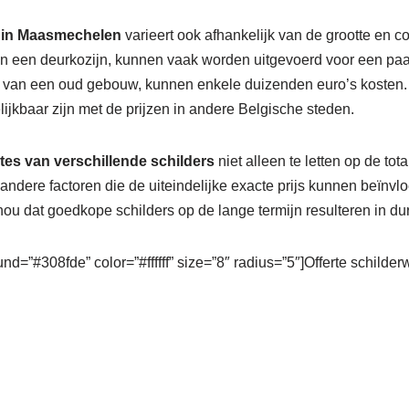
n in Maasmechelen
varieert ook afhankelijk van de grootte en co
an een deurkozijn, kunnen vaak worden uitgevoerd voor een paar
n van een oud gebouw, kunnen enkele duizenden euro’s kosten.
jkbaar zijn met de prijzen in andere Belgische steden.
rtes van verschillende schilders
niet alleen te letten op de tot
andere factoren die de uiteindelijke exacte prijs kunnen beïn
ou dat goedkope schilders op de lange termijn resulteren in dur
nd=”#308fde” color=”#ffffff” size=”8″ radius=”5″]Offerte schilde