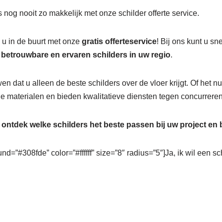
 nog nooit zo makkelijk met onze schilder offerte service.
j u in de buurt met onze
gratis offerteservice
! Bij ons kunt u s
r
betrouwbare en ervaren schilders in uw regio
.
wen dat u alleen de beste schilders over de vloer krijgt. Of het 
 materialen en bieden kwalitatieve diensten tegen concurreren
n
ontdek welke schilders het beste passen bij uw project en
nd=”#308fde” color=”#ffffff” size=”8″ radius=”5″]Ja, ik wil een sc