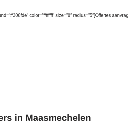
und=”#308fde” color=”#ffffff” size=”8″ radius=”5″]Offertes aanvra
ders in Maasmechelen