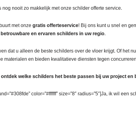
 nog nooit zo makkelijk met onze schilder offerte service.
 buurt met onze
gratis offerteservice
! Bij ons kunt u snel en g
r
betrouwbare en ervaren schilders in uw regio
.
wen dat u alleen de beste schilders over de vloer krijgt. Of het 
 materialen en bieden kwalitatieve diensten tegen concurreren
n
ontdek welke schilders het beste passen bij uw project en
nd=”#308fde” color=”#ffffff” size=”8″ radius=”5″]Ja, ik wil een sc