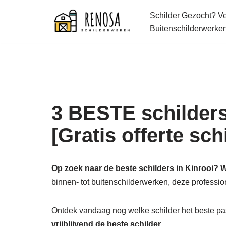
Schilder Gezocht? Ver
Spring
Buitenschilderwerke
naar
de
inhoud
3 BESTE schilders 
[Gratis offerte sc
Op zoek naar de beste schilders in Kinrooi? W
binnen- tot buitenschilderwerken, deze profess
Ontdek vandaag nog welke schilder het beste pas
vrijblijvend de beste schilder.