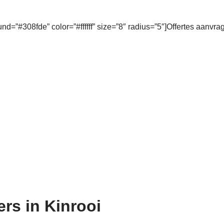
und=”#308fde” color=”#ffffff” size=”8″ radius=”5″]Offertes aanvra
ers in Kinrooi