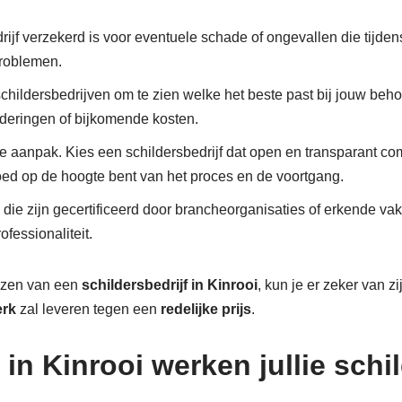
drijf verzekerd is voor eventuele schade of ongevallen die tijden
problemen.
 schildersbedrijven om te zien welke het beste past bij jouw behoe
nderingen of bijkomende kosten.
re aanpak. Kies een schildersbedrijf dat open en transparant c
 goed op de hoogte bent van het proces en de voortgang.
 die zijn gecertificeerd door brancheorganisaties of erkende va
fessionaliteit.
iezen van een
schildersbedrijf in Kinrooi
, kun je er zeker van z
erk
zal leveren tegen een
redelijke prijs
.
 in Kinrooi werken jullie schi