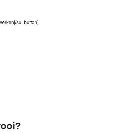
rwerken[/su_button]
rooi?